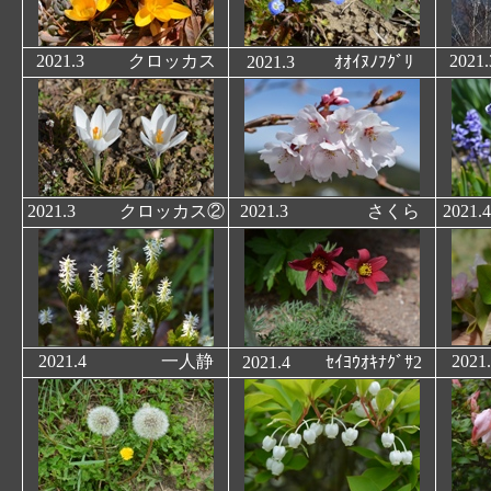
2021.3
クロッカス
202
2021.3
ｵｵｲﾇﾉﾌｸﾞﾘ
2021.3
クロッカス②
2021.3
さくら
202
2021.4 一人静
20
2021.4
ｾｲﾖｳｵｷﾅｸﾞｻ
2