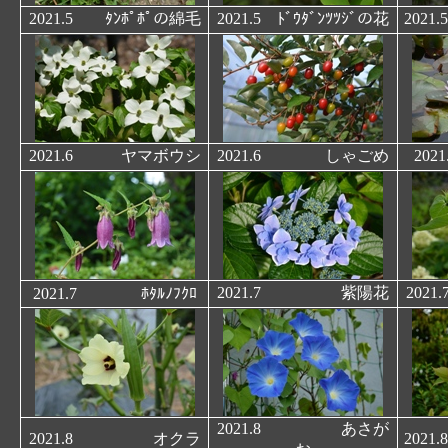
2021.5 ﾀﾝﾎﾟﾎﾟの綿毛
2021.5 ﾄﾞｳﾀﾞﾝﾂﾂｼﾞの花
20
2021.6 ヤマボウシ
2021.6 しゃごめ
20
2021.7 紫陽花
20
2021.7 ﾎﾀﾙﾉﾌｸﾛ
2021.8 あさが
2021.8 オクラ
20