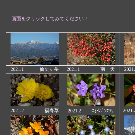
画面をクリックしてみてください！
2021.1
仙丈ヶ岳
2021.1
南 天
20
2021.2
福寿草
202
2021.2
ﾆｵｲﾊﾞﾝﾏﾂﾘ